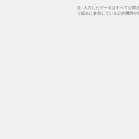
注: 入力したデータはすべて公開さ
り組みに参加している公的機関や民