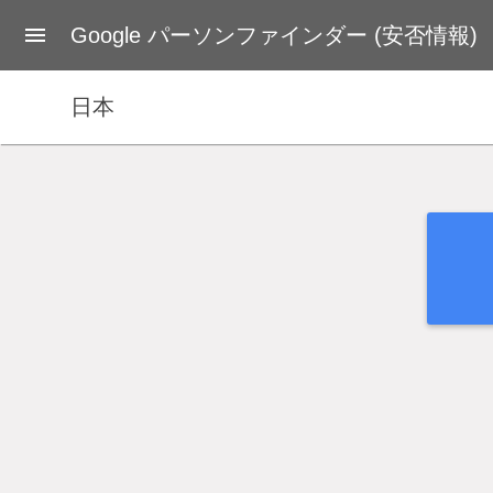
Google パーソンファインダーについて
Google パーソンファインダー (安否情報)
日本
日本
フィードバック
開発者
ユーザーガイド
利用規約